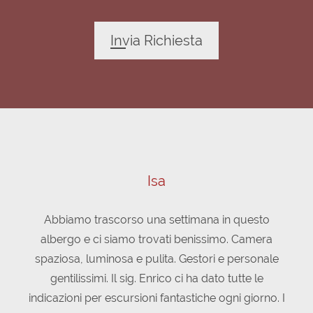
Invia Richiesta
Isa
Abbiamo trascorso una settimana in questo
N
albergo e ci siamo trovati benissimo. Camera
s
spaziosa, luminosa e pulita. Gestori e personale
gentilissimi. Il sig. Enrico ci ha dato tutte le
dis
indicazioni per escursioni fantastiche ogni giorno. I
cu
posti meravigliosi completano una vacanza che
"