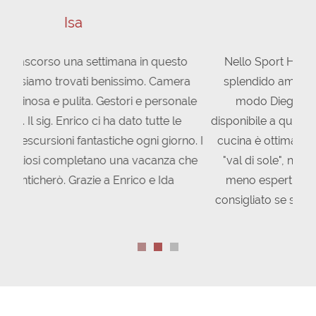
Emanuele
Nello Sport Hotel Stella Alpina ho trovato uno
splendido ambiente. Tutto lo staff, in particolar
modo Diego, Asia, Enrico e Ida, è sempre
disponibile a qualsiasi domanda o informazione. La
cucina è ottima L'hotel è situato in una splendida
"val di sole", nella quale si trovano gite sia per i
meno esperti sia per i più esperti. Hotel super
consigliato se si volesse passare una vacanza nei
pressi Pejo.